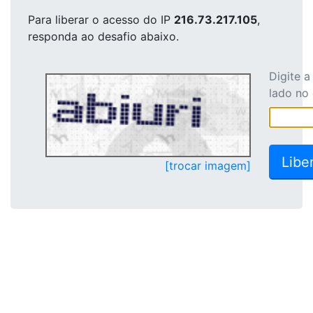
Para liberar o acesso
do IP
216.73.217.105
,
responda ao desafio abaixo.
Digite 
lado no
[trocar imagem]