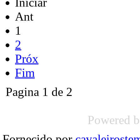
Iniciar
Ant
1
2
Próx
Fim
Pagina 1 de 2
Powered 
Fornecido por
cavaleirost