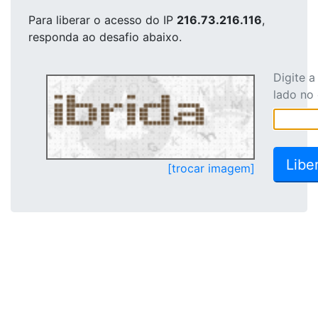
Para liberar o acesso
do IP
216.73.216.116
,
responda ao desafio abaixo.
Digite 
lado no
[trocar imagem]