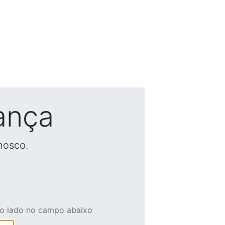
ança
nosco.
ao lado no campo abaixo