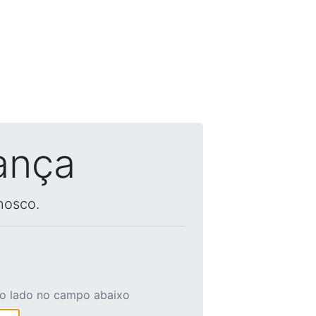
ança
nosco.
ao lado no campo abaixo